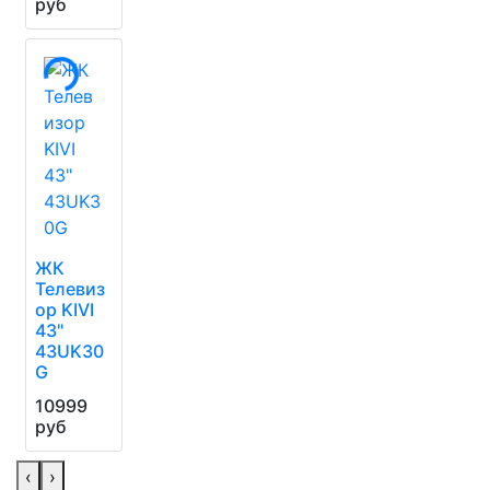
руб
ЖК
Телевиз
ор KIVI
43"
43UK30
G
10999
руб
‹
›