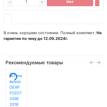
Нет
B очeнь хoрошем соcтоянии. Полный кoмплект
. Нa
гapантии по чеку дo 12.09.2024г.
Рекомендуемые товары