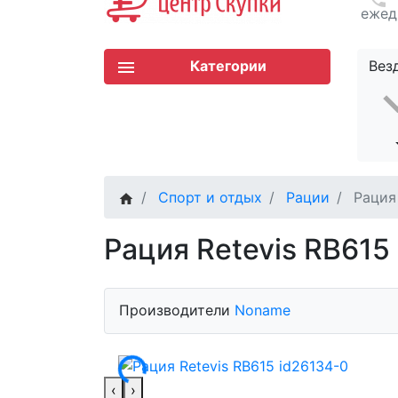
ежед
Категории
Вез
Спорт и отдых
Рации
Рация
Рация Retevis RB615
Производители
Noname
‹
›