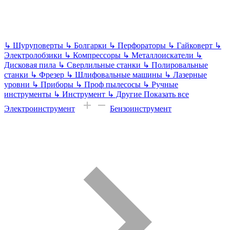
↳
Шуруповерты
↳
Болгарки
↳
Перфораторы
↳
Гайковерт
↳
Электролобзики
↳
Компрессоры
↳
Металлоискатели
↳
Дисковая пила
↳
Сверлильные станки
↳
Полировальные
станки
↳
Фрезер
↳
Шлифовальные машины
↳
Лазерные
уровни
↳
Приборы
↳
Проф пылесосы
↳
Ручные
инструменты
↳
Инструмент
↳
Другие
Показать все
Электроинструмент
Бензоинструмент