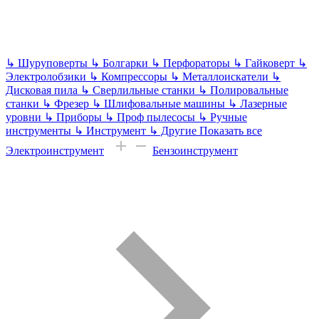
↳
Шуруповерты
↳
Болгарки
↳
Перфораторы
↳
Гайковерт
↳
Электролобзики
↳
Компрессоры
↳
Металлоискатели
↳
Дисковая пила
↳
Сверлильные станки
↳
Полировальные
станки
↳
Фрезер
↳
Шлифовальные машины
↳
Лазерные
уровни
↳
Приборы
↳
Проф пылесосы
↳
Ручные
инструменты
↳
Инструмент
↳
Другие
Показать все
Электроинструмент
Бензоинструмент