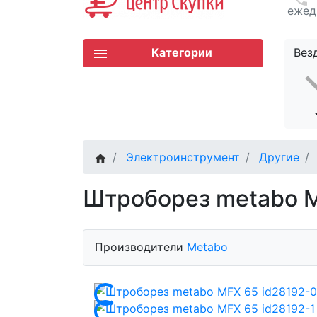
ежед
Категории
Вез
Электроинструмент
Другие
Штроборез metabo M
Производители
Metabo