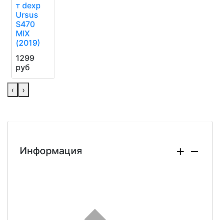
т dexp
Ursus
S470
MIX
(2019)
1299
руб
‹
›
Информация