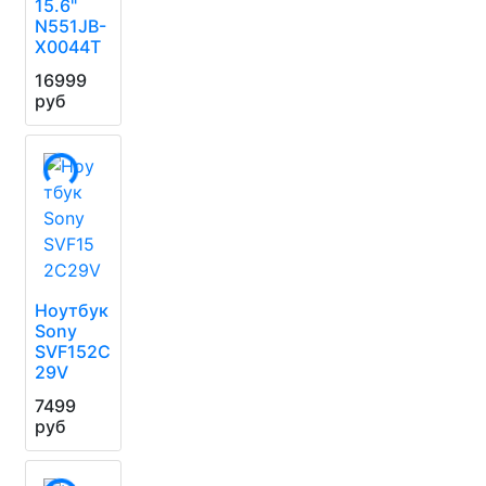
15.6"
N551JB-
X0044T
16999
руб
Ноутбук
Sony
SVF152C
29V
7499
руб