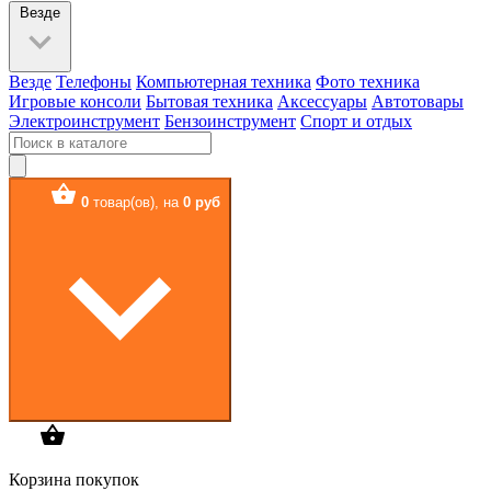
Везде
Везде
Телефоны
Компьютерная техника
Фото техника
Игровые консоли
Бытовая техника
Аксессуары
Автотовары
Электроинструмент
Бензоинструмент
Спорт и отдых
0
товар(ов),
на
0 руб
Корзина покупок