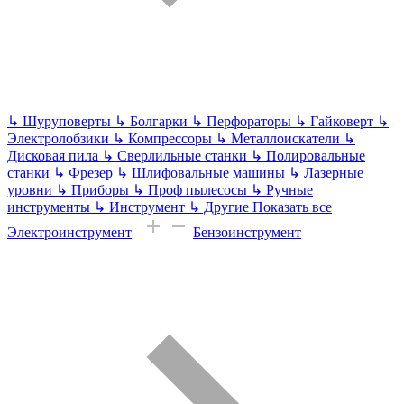
↳
Шуруповерты
↳
Болгарки
↳
Перфораторы
↳
Гайковерт
↳
Электролобзики
↳
Компрессоры
↳
Металлоискатели
↳
Дисковая пила
↳
Сверлильные станки
↳
Полировальные
станки
↳
Фрезер
↳
Шлифовальные машины
↳
Лазерные
уровни
↳
Приборы
↳
Проф пылесосы
↳
Ручные
инструменты
↳
Инструмент
↳
Другие
Показать все
Электроинструмент
Бензоинструмент