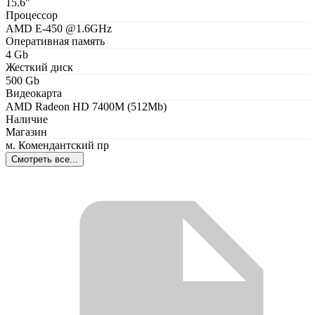
15.6"
Процессор
АМD Е-450 @1.6GHz
Оперативная память
4 Gb
Жесткий диск
500 Gb
Видеокарта
АМD Rаdеоn НD 7400М (512Мb)
Наличие
Магазин
м. Комендантский пр
Смотреть все...