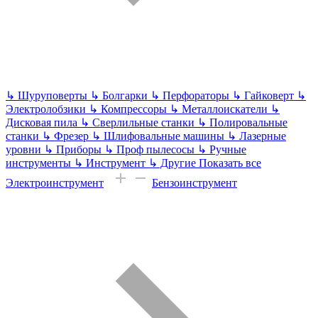
↳
Шуруповерты
↳
Болгарки
↳
Перфораторы
↳
Гайковерт
↳
Электролобзики
↳
Компрессоры
↳
Металлоискатели
↳
Дисковая пила
↳
Сверлильные станки
↳
Полировальные
станки
↳
Фрезер
↳
Шлифовальные машины
↳
Лазерные
уровни
↳
Приборы
↳
Проф пылесосы
↳
Ручные
инструменты
↳
Инструмент
↳
Другие
Показать все
Электроинструмент
Бензоинструмент