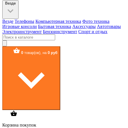
Везде
Везде
Телефоны
Компьютерная техника
Фото техника
Игровые консоли
Бытовая техника
Аксессуары
Автотовары
Электроинструмент
Бензоинструмент
Спорт и отдых
0
товар(ов),
на
0 руб
Корзина покупок