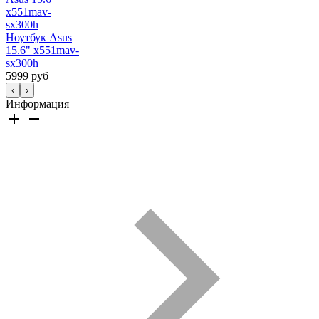
Ноутбук Asus
15.6" x551mav-
sx300h
5999 руб
‹
›
Информация