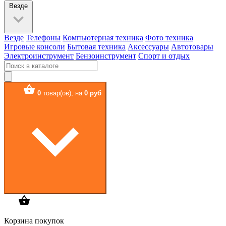
Везде
Везде
Телефоны
Компьютерная техника
Фото техника
Игровые консоли
Бытовая техника
Аксессуары
Автотовары
Электроинструмент
Бензоинструмент
Спорт и отдых
0
товар(ов),
на
0 руб
Корзина покупок