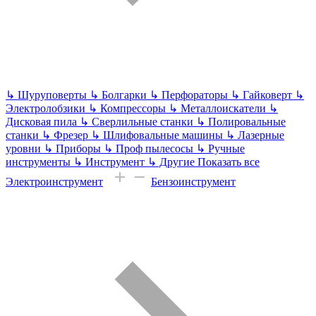
↳
Шуруповерты
↳
Болгарки
↳
Перфораторы
↳
Гайковерт
↳
Электролобзики
↳
Компрессоры
↳
Металлоискатели
↳
Дисковая пила
↳
Сверлильные станки
↳
Полировальные
станки
↳
Фрезер
↳
Шлифовальные машины
↳
Лазерные
уровни
↳
Приборы
↳
Проф пылесосы
↳
Ручные
инструменты
↳
Инструмент
↳
Другие
Показать все
Электроинструмент
Бензоинструмент