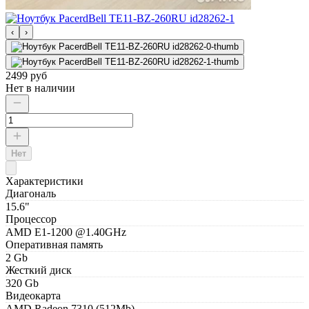
‹
›
2499 руб
Нет в наличии
Нет
Характеристики
Диагональ
15.6"
Процессор
AMD E1-1200 @1.40GHz
Оперативная память
2 Gb
Жесткий диск
320 Gb
Видеокарта
AMD Radeon 7310 (512Mb)