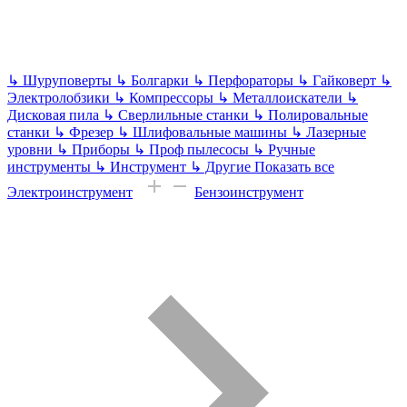
↳
Шуруповерты
↳
Болгарки
↳
Перфораторы
↳
Гайковерт
↳
Электролобзики
↳
Компрессоры
↳
Металлоискатели
↳
Дисковая пила
↳
Сверлильные станки
↳
Полировальные
станки
↳
Фрезер
↳
Шлифовальные машины
↳
Лазерные
уровни
↳
Приборы
↳
Проф пылесосы
↳
Ручные
инструменты
↳
Инструмент
↳
Другие
Показать все
Электроинструмент
Бензоинструмент