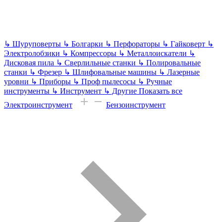
↳
Шуруповерты
↳
Болгарки
↳
Перфораторы
↳
Гайковерт
↳
Электролобзики
↳
Компрессоры
↳
Металлоискатели
↳
Дисковая пила
↳
Сверлильные станки
↳
Полировальные
станки
↳
Фрезер
↳
Шлифовальные машины
↳
Лазерные
уровни
↳
Приборы
↳
Проф пылесосы
↳
Ручные
инструменты
↳
Инструмент
↳
Другие
Показать все
Электроинструмент
Бензоинструмент