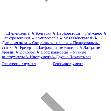
↳
Шуруповерты
↳
Болгарки
↳
Перфораторы
↳
Гайковерт
↳
Электролобзики
↳
Компрессоры
↳
Металлоискатели
↳
Дисковая пила
↳
Сверлильные станки
↳
Полировальные
станки
↳
Фрезер
↳
Шлифовальные машины
↳
Лазерные
уровни
↳
Приборы
↳
Проф пылесосы
↳
Ручные
инструменты
↳
Инструмент
↳
Другие
Показать все
Электроинструмент
Бензоинструмент