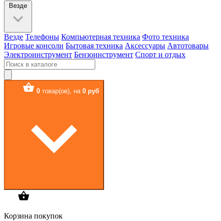
Везде
Везде
Телефоны
Компьютерная техника
Фото техника
Игровые консоли
Бытовая техника
Аксессуары
Автотовары
Электроинструмент
Бензоинструмент
Спорт и отдых
0
товар(ов),
на
0 руб
Корзина покупок