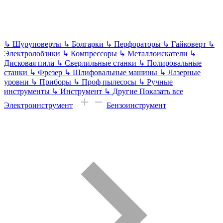
↳
Шуруповерты
↳
Болгарки
↳
Перфораторы
↳
Гайковерт
↳
Электролобзики
↳
Компрессоры
↳
Металлоискатели
↳
Дисковая пила
↳
Сверлильные станки
↳
Полировальные
станки
↳
Фрезер
↳
Шлифовальные машины
↳
Лазерные
уровни
↳
Приборы
↳
Проф пылесосы
↳
Ручные
инструменты
↳
Инструмент
↳
Другие
Показать все
Электроинструмент
Бензоинструмент